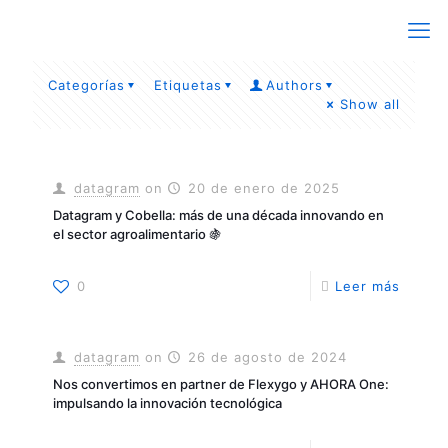
Categorías
Etiquetas
Authors
Show all
datagram
on
20 de enero de 2025
Datagram y Cobella: más de una década innovando en
el sector agroalimentario 🍇
0
Leer más
datagram
on
26 de agosto de 2024
Nos convertimos en partner de Flexygo y AHORA One:
impulsando la innovación tecnológica