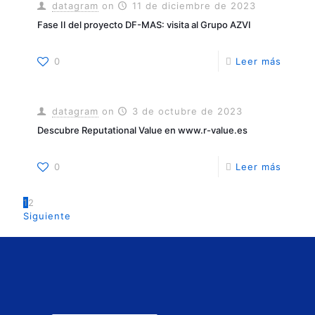
datagram
on
11 de diciembre de 2023
Fase II del proyecto DF-MAS: visita al Grupo AZVI
0
Leer más
datagram
on
3 de octubre de 2023
Descubre Reputational Value en www.r-value.es
0
Leer más
1
2
Siguiente